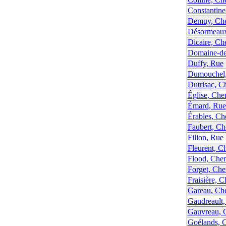
Constantin
Demuy, Ch
Désormeaux
Dicaire, Ch
Domaine-de
Duffy, Rue
Dumouchel
Dutrisac, C
Église, Chem
Émard, Rue
Érables, Ch
Faubert, C
Filion, Rue
Fleurent, C
Flood, Che
Forget, Ch
Fraisière, C
Gareau, Ch
Gaudreault
Gauvreau, 
Goélands, 