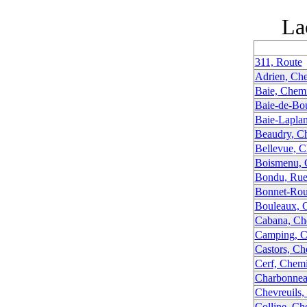
La
311, Route
Adrien, Ch
Baie, Chemi
Baie-de-Bou
Baie-Laplan
Beaudry, C
Bellevue, 
Boismenu, 
Bondu, Ru
Bonnet-Rou
Bouleaux, 
Cabana, Ch
Camping, C
Castors, Ch
Cerf, Chem
Charbonnea
Chevreuils,
Colline, Ch