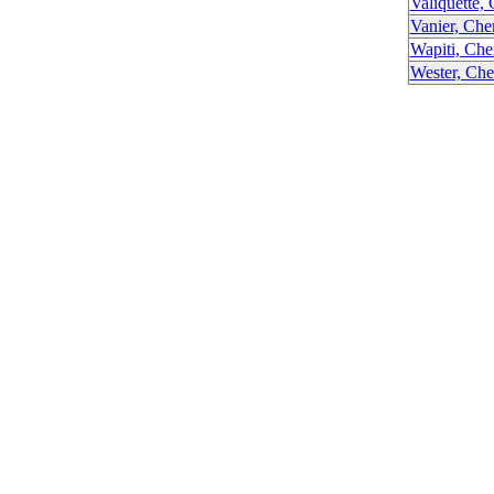
Valiquette,
Vanier, Ch
Wapiti, Ch
Wester, Ch