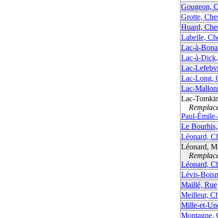
Gougeon, 
Grotte, Che
Huard, Che
Labelle, C
Lac-à-Bona
Lac-à-Dick
Lac-Lefebv
Lac-Long, 
Lac-Mallon
Lac-Tomkin
Remplacé 
Paul-Émile
Le Bourhis
Léonard, C
Léonard, M
Remplacé 
Léonard, C
Lévis-Bois
Maillé, Rue
Meilleur, C
Mille-et-U
Montagne, 