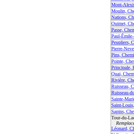
Mont-Alexi
Moulin, Ch
Nations, Ch
Ouimet, Ch
Passe, Chem
Paul-Émile
Peupliers, 
Pierre-Nev
Pins, Chemi
Pointe, Che
Principale,
Quai, Chem
Rivière, Ch
Ruisseau, 
Ruisseau-d
Sainte-Mari
Saint-Louis
Sapins, Che
Tour-du-La
Remplacé 
Léonard, C