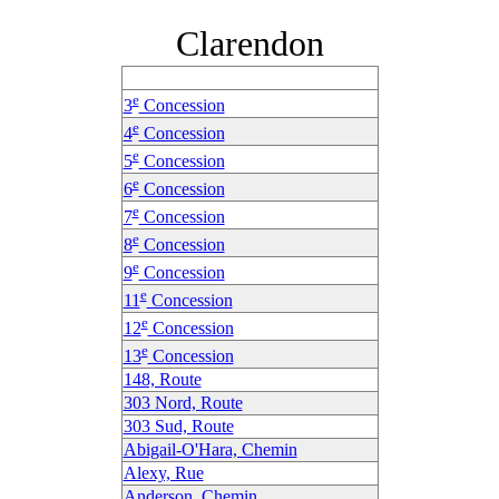
Clarendon
e
3
Concession
e
4
Concession
e
5
Concession
e
6
Concession
e
7
Concession
e
8
Concession
e
9
Concession
e
11
Concession
e
12
Concession
e
13
Concession
148, Route
303 Nord, Route
303 Sud, Route
Abigail-O'Hara, Chemin
Alexy, Rue
Anderson, Chemin