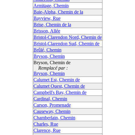
Armitage, Chemin
Baie-Alpha, Chemin de la
Bayview, Rue
Brise, Chemin de la
Brisson, Allée
Bristol-Clarendon Nord, Chemin de
Bristol-Clarendon Sud, Chemin de
Brûlé, Chemin
Bryson, Chemin
Bryson, Chemin de
Remplacé par :
Bryson, Chemin
Calumet Est, Chemin de
Calumet Ouest, Chemin de
Campbell's Bay, Chemin de
Cardinal, Chemin
Carson, Promenade
Causeway, Chemin
Chamberlain, Chemin
Charles, Rue
Clarence, Rue