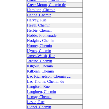
Greer Mount, Chemin de
Hamilton, Chemin
Hanna, Chemin
Harvey, Rue
Heath, Chemin
Herbie, Chemin
Hobbs, Promenade
Hodgins, Chemin
Horner, Chemin
Hynes, Chemin
James-Walsh, Rue
Jardine, Chemin
Kilgour, Chemin
Killoran, Chemin
Lac-Richardson, Chemin du
Lac-Thorne, Chemin du
Langford, Rue
Laughren, Chemin
Lemay, Chemin
Leslie, Rue
Lionel, Chemin