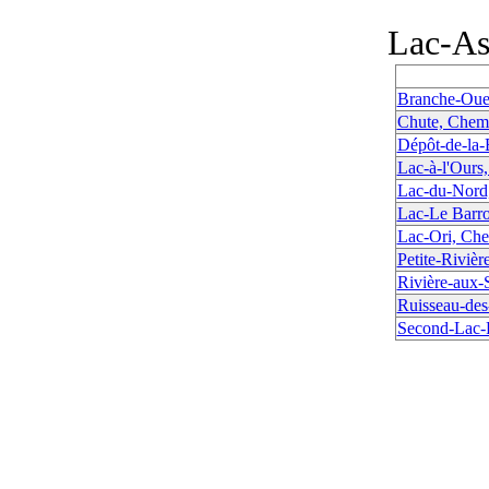
Lac-A
Branche-Oues
Chute, Chemi
Dépôt-de-la-
Lac-à-l'Ours
Lac-du-Nord
Lac-Le Barro
Lac-Ori, Ch
Petite-Rivièr
Rivière-aux-
Ruisseau-des
Second-Lac-