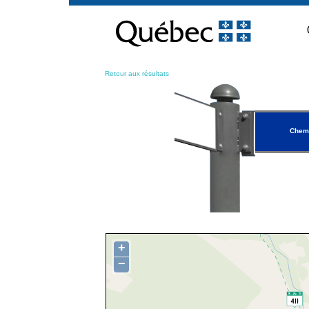
Passer
au
contenu
Retour aux résultats
Chem
+
−