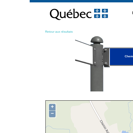
Passer
au
contenu
Retour aux résultats
Chem
+
−