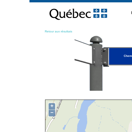
Passer
au
contenu
Retour aux résultats
Chemi
+
−