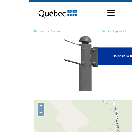
Passer
au
contenu
Retour aux résultats
Version imprimable
Route de la R
+
−