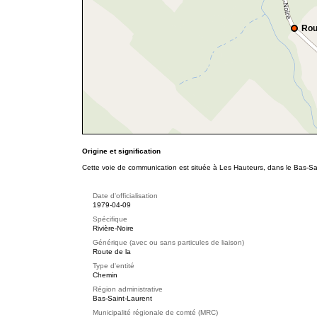
Rou
Origine et signification
Cette voie de communication est située à Les Hauteurs, dans le Bas-Sain
Date d'officialisation
1979-04-09
Spécifique
Rivière-Noire
Générique (avec ou sans particules de liaison)
Route de la
Type d'entité
Chemin
Région administrative
Bas-Saint-Laurent
Municipalité régionale de comté (MRC)