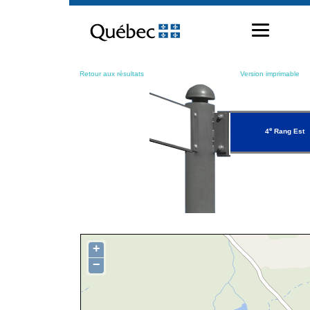
Passer
au
contenu
Retour aux résultats
Version imprimable
e
4
Rang Est
+
−