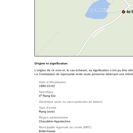
4e 
Origine et signification
L'origine de ce nom et, le cas échéant, sa signification n’ont pu être d
La Commission de toponymie invite toute personne détenant une informat
Date d'officialisation
1980-10-02
Spécifique
e
4
Rang Est
Générique (avec ou sans particules de liaison)
Type d'entité
Rang (voie)
Région administrative
Chaudière-Appalaches
Municipalité régionale de comté (MRC)
Bellechasse