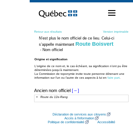
Passer
au
contenu
Retour aux résultats
Version imprimable
N’est plus le nom officiel de ce lieu. Celui-ci
Route Boisvert
s’appelle maintenant
- Nom officiel
Origine et signification
L'origine de ce nom et, le cas échéant, sa signification n’ont pu être
déterminées jusqu’à maintenant.
La Commission de toponymie invite toute personne détenant une
information sur l'un ou l'autre de ces aspects à lui en
faire part
.
Ancien nom officiel
[ – ]
Route du 12e-Rang
Déclaration de services aux citoyens
Accès à l’information
Politique de confidentialité
Accessibilité