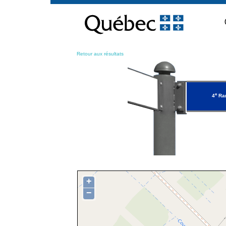
Passer
au
contenu
Retour aux résultats
e
4
Ran
+
−