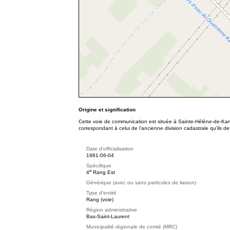
Origine et signification
Cette voie de communication est située à Sainte-Hélène-de-Ka
correspondant à celui de l’ancienne division cadastrale qu’ils de
Date d'officialisation
1981-06-04
Spécifique
e
4
Rang Est
Générique (avec ou sans particules de liaison)
Type d'entité
Rang (voie)
Région administrative
Bas-Saint-Laurent
Municipalité régionale de comté (MRC)