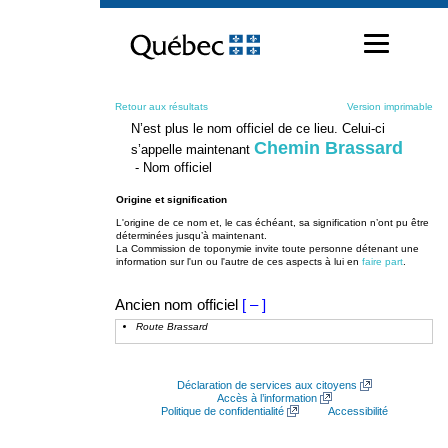
Passer
au
contenu
Retour aux résultats
Version imprimable
N’est plus le nom officiel de ce lieu. Celui-ci
Chemin Brassard
s’appelle maintenant
- Nom officiel
Origine et signification
L'origine de ce nom et, le cas échéant, sa signification n’ont pu être
déterminées jusqu’à maintenant.
La Commission de toponymie invite toute personne détenant une
information sur l'un ou l'autre de ces aspects à lui en
faire part
.
Ancien nom officiel
[ – ]
Route Brassard
Déclaration de services aux citoyens
Accès à l’information
Politique de confidentialité
Accessibilité