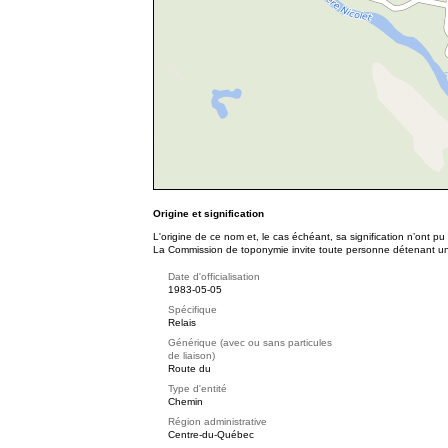
Origine et signification
L'origine de ce nom et, le cas échéant, sa signification n’ont p
La Commission de toponymie invite toute personne détenant une 
Date d'officialisation
1983-05-05
Spécifique
Relais
Générique (avec ou sans particules
de liaison)
Route du
Type d'entité
Chemin
Région administrative
Centre-du-Québec