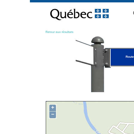
Passer
au
contenu
Retour aux résultats
Route
+
−