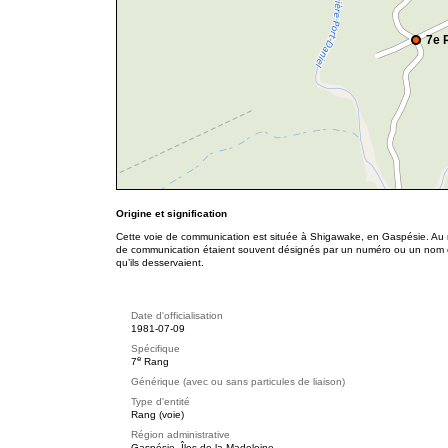
7e 
Origine et signification
Cette voie de communication est située à Shigawake, en Gaspésie. Au m
de communication étaient souvent désignés par un numéro ou un nom co
qu’ils desservaient.
Date d'officialisation
1981-07-09
Spécifique
e
7
Rang
Générique (avec ou sans particules de liaison)
Type d'entité
Rang (voie)
Région administrative
Gaspésie–Îles-de-la-Madeleine