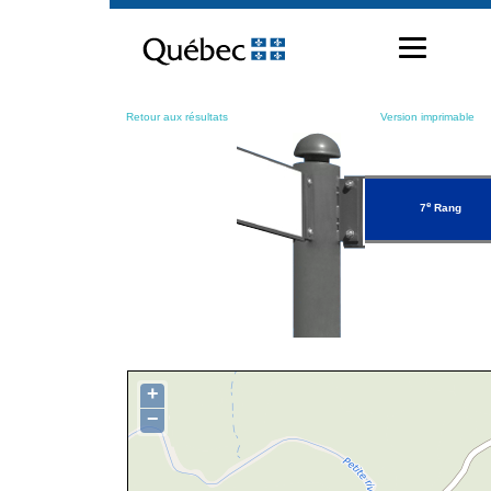
Passer
au
contenu
Retour aux résultats
Version imprimable
e
7
Rang
+
−