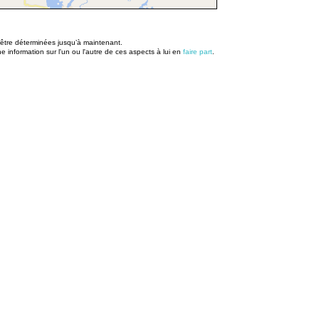
u être déterminées jusqu’à maintenant.
information sur l'un ou l'autre de ces aspects à lui en
faire part
.