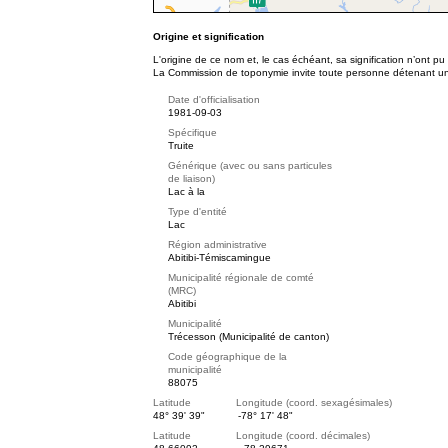
Origine et signification
L'origine de ce nom et, le cas échéant, sa signification n’ont p
La Commission de toponymie invite toute personne détenant une 
Date d'officialisation
1981-09-03
Spécifique
Truite
Générique (avec ou sans particules
de liaison)
Lac à la
Type d'entité
Lac
Région administrative
Abitibi-Témiscamingue
Municipalité régionale de comté
(MRC)
Abitibi
Municipalité
Trécesson (Municipalité de canton)
Code géographique de la
municipalité
88075
Latitude Longitude (coord. sexagésimales)
48° 39' 39"
-78° 17' 48"
Latitude Longitude (coord. décimales)