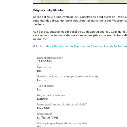
Origine et signification
Ce lac est situé à une centaine de kilomètres au nord-ouest de Trois-Riv
cette étendue d’eau de forme irrégulière fait partie de la zec Wessonn
d’échecs.
Aux échecs, chaque joueur possède au départ un seul roi. Celui qui réuss
est à noter que les noms de toutes les autres pièces du jeu d’échecs dé
lac du Roi.
Voir :
Lac de la Reine
,
Lac du Fou
,
Lac du Cavalier
,
Lac de la Tour
et
Date d'officialisation
1982-02-04
Spécifique
Roi
Générique (avec ou sans particules de liaison)
Lac du
Type d'entité
Lac
Région administrative
Mauricie
Municipalité régionale de comté (MRC)
Hors MRC
Municipalité
La Tuque (Ville)
Code géographique de la municipalité
90012