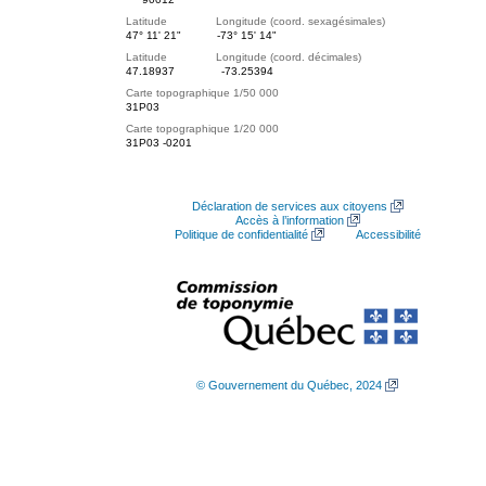
Latitude Longitude (coord. sexagésimales)
47° 11' 21"
-73° 15' 14"
Latitude Longitude (coord. décimales)
47.18937
-73.25394
Carte topographique 1/50 000
31P03
Carte topographique 1/20 000
31P03 -0201
Déclaration de services aux citoyens
Accès à l’information
Politique de confidentialité
Accessibilité
© Gouvernement du Québec, 2024