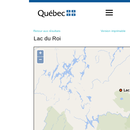
Passer
au
contenu
Retour aux résultats
Version imprimable
Lac du Roi
+
−
Lac