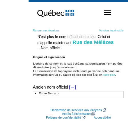
Passer
au
contenu
Retour aux résultats
Version imprimable
N’est plus le nom officiel de ce lieu. Celui-ci
Rue des Mélèzes
s’appelle maintenant
- Nom officiel
Origine et signification
L'origine de ce nom et, le cas échéant, sa signification n’ont pu être
déterminées jusqu’à maintenant.
La Commission de toponymie invite toute personne détenant une
information sur l'un ou l'autre de ces aspects à lui en
faire part
.
Ancien nom officiel
[ – ]
Route Marcoux
Déclaration de services aux citoyens
Accès à l’information
Politique de confidentialité
Accessibilité