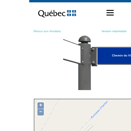
Passer
au
contenu
Retour aux résultats
Version imprimable
Chemin du Vi
+
−