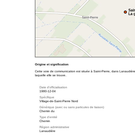
Sai
La g
Origine et signification
Cette voie de communication est située à Saint-Pierre, dans Lanaudière
laquelle elle se trouve.
Date d'officialisation
1980-12-04
Spécifique
Village-de-Saint-Pierre Nord
Générique (avec ou sans particules de liaison)
Chemin du
Type d'entité
Chemin
Région administrative
Lanaudière