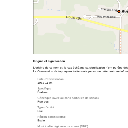
Rue
Origine et signification
L'origine de ce nom et, le cas échéant, sa signification n’ont pu être d
La Commission de toponymie invite toute personne détenant une informat
Date d'officialisation
1982-11-04
Spécifique
Érables
Générique (avec ou sans particules de liaison)
Rue des
Type d'entité
Rue
Région administrative
Estrie
Municipalité régionale de comté (MRC)