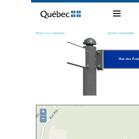
Passer
au
contenu
Retour aux résultats
Version imprimable
Rue des Érab
+
−