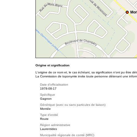
Mon
Origine et signification
L'origine de ce nom et, le cas échéant, sa signification n’ont pu être d
La Commission de toponymie invite toute personne détenant une informat
Date d'officialisation
1978-08-17
Spécifique
Gagnon
Générique (avec ou sans particules de liaison)
Montée
Type d'entité
Route
Région administrative
Laurentides
Municipalité régionale de comté (MRC)