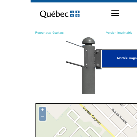
Passer
au
contenu
Retour aux résultats
Version imprimable
Montée Gagn
+
−