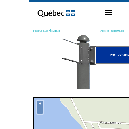
Passer
au
contenu
Retour aux résultats
Version imprimable
Rue Archamb
+
−