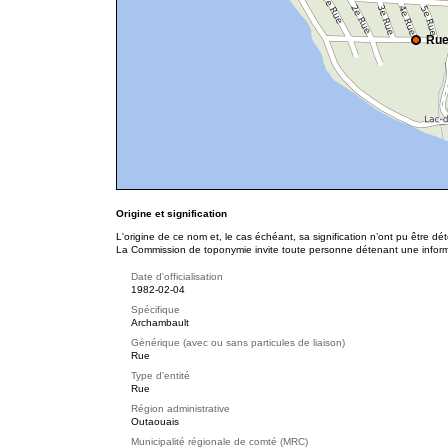
Rue
Origine et signification
L'origine de ce nom et, le cas échéant, sa signification n’ont pu être d
La Commission de toponymie invite toute personne détenant une informat
Date d'officialisation
1982-02-04
Spécifique
Archambault
Générique (avec ou sans particules de liaison)
Rue
Type d'entité
Rue
Région administrative
Outaouais
Municipalité régionale de comté (MRC)