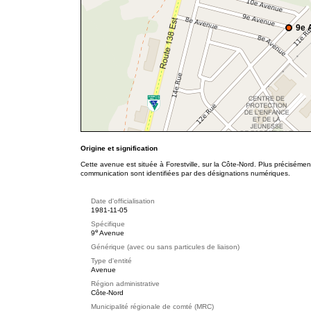
9e 
Origine et signification
Cette avenue est située à Forestville, sur la Côte-Nord. Plus précisémen
communication sont identifiées par des désignations numériques.
Date d'officialisation
1981-11-05
Spécifique
e
9
Avenue
Générique (avec ou sans particules de liaison)
Type d'entité
Avenue
Région administrative
Côte-Nord
Municipalité régionale de comté (MRC)