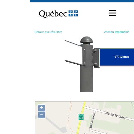
Passer
au
contenu
Retour aux résultats
Version imprimable
e
9
Avenue
+
−