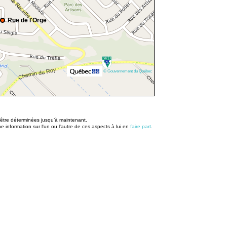
Rue de l'Orge
© Gouvernement du Québec
u être déterminées jusqu’à maintenant.
information sur l'un ou l'autre de ces aspects à lui en
faire part
.