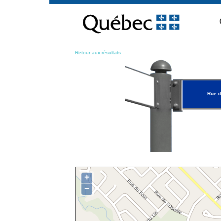
Passer
au
contenu
Retour aux résultats
Rue d
+
−