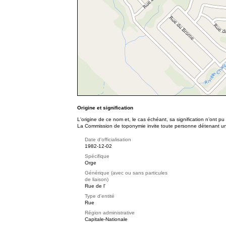
Origine et signification
L'origine de ce nom et, le cas échéant, sa signification n’ont p
La Commission de toponymie invite toute personne détenant une 
Date d'officialisation
1982-12-02
Spécifique
Orge
Générique (avec ou sans particules
de liaison)
Rue de l'
Type d'entité
Rue
Région administrative
Capitale-Nationale