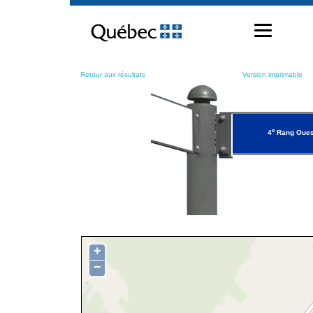
Passer
au
contenu
Retour aux résultats
Version imprimable
e
4
Rang Oues
+
−