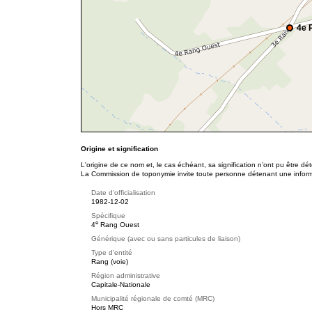
4e 
Origine et signification
L'origine de ce nom et, le cas échéant, sa signification n’ont pu être d
La Commission de toponymie invite toute personne détenant une informat
Date d'officialisation
1982-12-02
Spécifique
e
4
Rang Ouest
Générique (avec ou sans particules de liaison)
Type d'entité
Rang (voie)
Région administrative
Capitale-Nationale
Municipalité régionale de comté (MRC)
Hors MRC