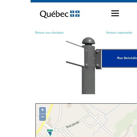
Passer
au
contenu
Retour aux résultats
Version imprimable
Rue Belvédè
+
−