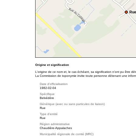
Rue
Origine et signification
L'origine de ce nom et, le cas échéant, sa signification n’ont pu être d
La Commission de toponymie invite toute personne détenant une informat
Date d'officialisation
1982-02-04
Spécifique
Belvédère
Générique (avec ou sans particules de liaison)
Rue
Type d'entité
Rue
Région administrative
Chaudière-Appalaches
Municipalité régionale de comté (MRC)