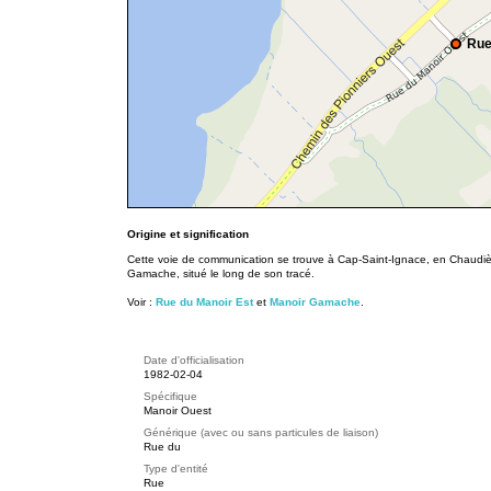
Rue
Origine et signification
Cette voie de communication se trouve à Cap-Saint-Ignace, en Chaudiè
Gamache, situé le long de son tracé.
Voir :
Rue du Manoir Est
et
Manoir Gamache
.
Date d'officialisation
1982-02-04
Spécifique
Manoir Ouest
Générique (avec ou sans particules de liaison)
Rue du
Type d'entité
Rue