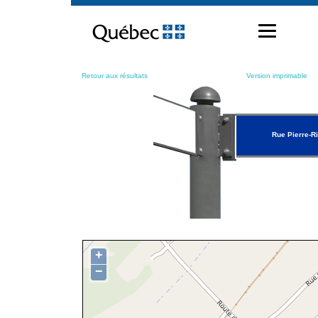
Passer
au
contenu
Retour aux résultats
Version imprimable
Rue Pierre-R
+
−