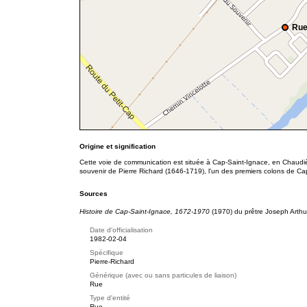
Rue
Origine et signification
Cette voie de communication est située à Cap-Saint-Ignace, en Chaudi
souvenir de Pierre Richard (1646-1719), l'un des premiers colons de Cap
Sources
Histoire de Cap-Saint-Ignace, 1672-1970
(1970) du prêtre Joseph Arthu
Date d'officialisation
1982-02-04
Spécifique
Pierre-Richard
Générique (avec ou sans particules de liaison)
Rue
Type d'entité
Rue