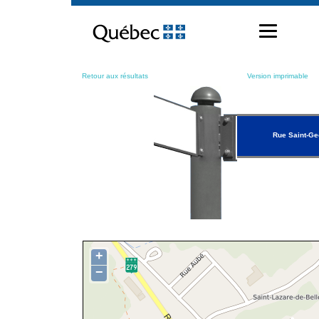
Passer
au
contenu
Retour aux résultats
Version imprimable
Rue Saint-Ge
+
−