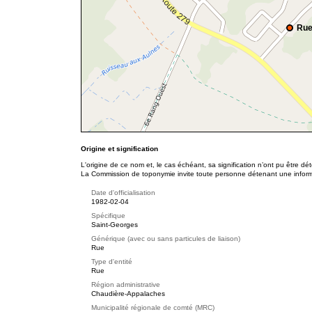
Rue
Origine et signification
L'origine de ce nom et, le cas échéant, sa signification n’ont pu être d
La Commission de toponymie invite toute personne détenant une informat
Date d'officialisation
1982-02-04
Spécifique
Saint-Georges
Générique (avec ou sans particules de liaison)
Rue
Type d'entité
Rue
Région administrative
Chaudière-Appalaches
Municipalité régionale de comté (MRC)