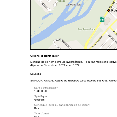
Rue
Origine et signification
L'origine de ce nom demeure hypothétique. Il pourrait rappeler le souv
député de Rimouski en 1871 et en 1872.
Sources
SAINDON, Richard.
Histoire de Rimouski par le nom de ses rues
, Rimou
Date d'officialisation
1983-05-05
Spécifique
Gosselin
Générique (avec ou sans particules de liaison)
Rue
Type d'entité
Rue