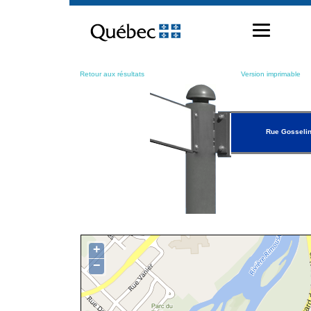
Passer
au
contenu
Retour aux résultats
Version imprimable
Rue Gosseli
+
−