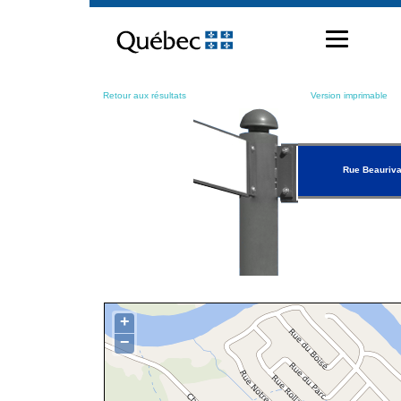
Passer
au
contenu
Retour aux résultats
Version imprimable
Rue Beauriv
+
−