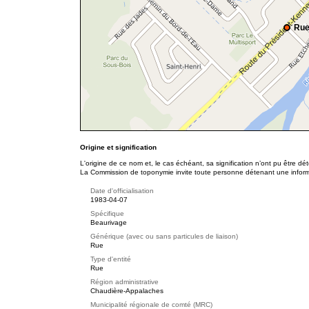
Rue
Origine et signification
L'origine de ce nom et, le cas échéant, sa signification n’ont pu être d
La Commission de toponymie invite toute personne détenant une informat
Date d'officialisation
1983-04-07
Spécifique
Beaurivage
Générique (avec ou sans particules de liaison)
Rue
Type d'entité
Rue
Région administrative
Chaudière-Appalaches
Municipalité régionale de comté (MRC)