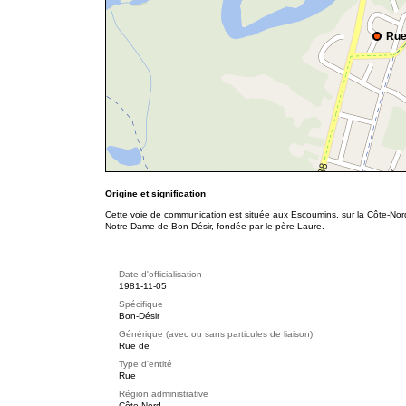
Rue
Origine et signification
Cette voie de communication est située aux Escoumins, sur la Côte-Nor
Notre-Dame-de-Bon-Désir, fondée par le père Laure.
Date d'officialisation
1981-11-05
Spécifique
Bon-Désir
Générique (avec ou sans particules de liaison)
Rue de
Type d'entité
Rue
Région administrative
Côte-Nord