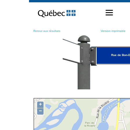
Passer
au
contenu
Retour aux résultats
Version imprimable
Rue de Bon-D
+
−