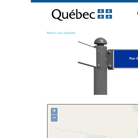
Passer
au
contenu
Retour aux résultats
Rue S
+
−