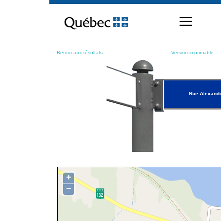
Passer
au
contenu
Retour aux résultats
Version imprimable
Rue Alexand
+
−