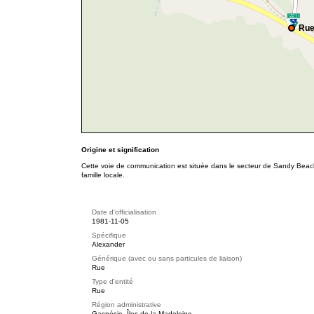
Rue
Origine et signification
Cette voie de communication est située dans le secteur de Sandy Bea
famille locale.
Date d'officialisation
1981-11-05
Spécifique
Alexander
Générique (avec ou sans particules de liaison)
Rue
Type d'entité
Rue
Région administrative
Gaspésie–Îles-de-la-Madeleine