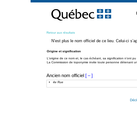
Passer
au
contenu
Retour aux résultats
N’est plus le nom officiel de ce lieu. Celui-ci s
Origine et signification
L'origine de ce nom et, le cas échéant, sa signification n’ont p
La Commission de toponymie invite toute personne détenant une 
Ancien nom officiel
[ – ]
4e Rue
Décl