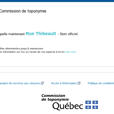
Commission de toponymie
Rue Thibeault
’appelle maintenant
- Nom officiel
u être déterminées jusqu’à maintenant.
information sur l'un ou l'autre de ces aspects à lui en
faire part
.
aration de services aux citoyens
Accès à l’information
Politique de confidenti