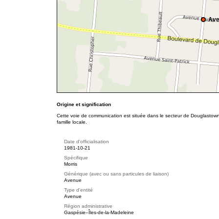
Ave
Origine et signification
Cette voie de communication est située dans le secteur de Douglastow
famille locale.
Date d'officialisation
1981-10-21
Spécifique
Morris
Générique (avec ou sans particules de liaison)
Avenue
Type d'entité
Avenue
Région administrative
Gaspésie–Îles-de-la-Madeleine