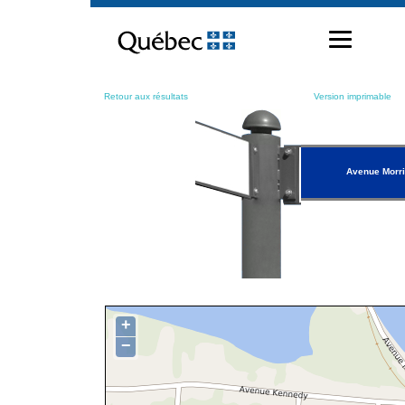
Passer
au
contenu
Retour aux résultats
Version imprimable
Avenue Morr
+
−