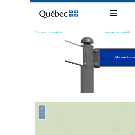
Passer
au
contenu
Retour aux résultats
Version imprimable
Montée Laure
+
−