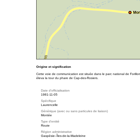
Mon
Origine et signification
Cette voie de communication est située dans le parc national de Forill
éleva la tour du phare de Cap-des-Rosiers.
Date d'officialisation
1981-11-05
Spécifique
Laurencelle
Générique (avec ou sans particules de liaison)
Montée
Type d'entité
Route
Région administrative
Gaspésie–Îles-de-la-Madeleine