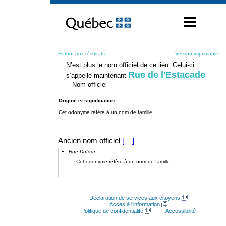
Passer
au
contenu
Retour aux résultats
Version imprimable
N’est plus le nom officiel de ce lieu. Celui-ci
Rue de l'Estacade
s’appelle maintenant
- Nom officiel
Origine et signification
Cet odonyme réfère à un nom de famille.
Ancien nom officiel
[ – ]
Rue Dufour
Cet odonyme réfère à un nom de famille.
Déclaration de services aux citoyens
Accès à l’information
Politique de confidentialité
Accessibilité