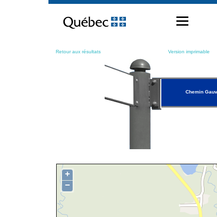
Passer
au
contenu
Retour aux résultats
Version imprimable
Chemin Gauv
+
−