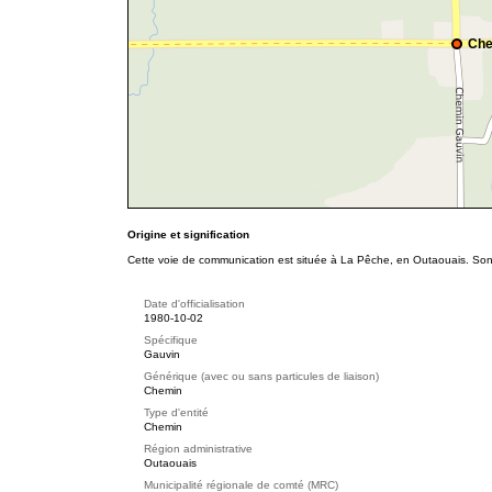
Che
Origine et signification
Cette voie de communication est située à La Pêche, en Outaouais. Son 
Date d'officialisation
1980-10-02
Spécifique
Gauvin
Générique (avec ou sans particules de liaison)
Chemin
Type d'entité
Chemin
Région administrative
Outaouais
Municipalité régionale de comté (MRC)