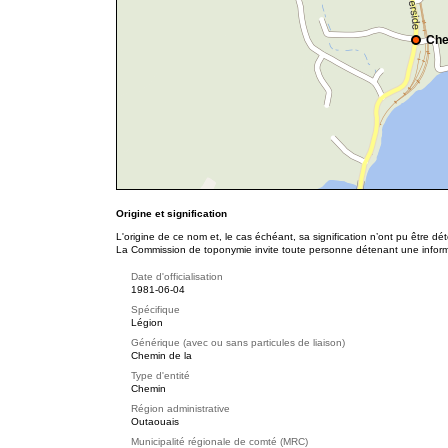
Che
Origine et signification
L'origine de ce nom et, le cas échéant, sa signification n’ont pu être d
La Commission de toponymie invite toute personne détenant une informat
Date d'officialisation
1981-06-04
Spécifique
Légion
Générique (avec ou sans particules de liaison)
Chemin de la
Type d'entité
Chemin
Région administrative
Outaouais
Municipalité régionale de comté (MRC)