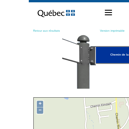
Passer
au
contenu
Retour aux résultats
Version imprimable
Chemin de la
+
−