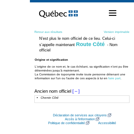
Passer
au
contenu
Retour aux résultats
Version imprimable
N’est plus le nom officiel de ce lieu. Celui-ci
Route Côté
s’appelle maintenant
- Nom
officiel
Origine et signification
L'origine de ce nom et, le cas échéant, sa signification n’ont pu être
déterminées jusqu’à maintenant.
La Commission de toponymie invite toute personne détenant une
information sur l'un ou l'autre de ces aspects à lui en
faire part
.
Ancien nom officiel
[ – ]
Chemin Côté
Déclaration de services aux citoyens
Accès à l’information
Politique de confidentialité
Accessibilité