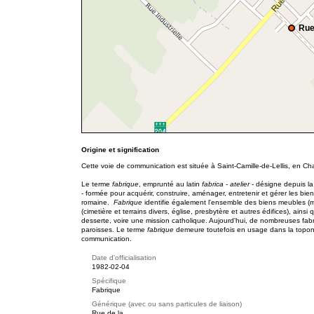
Rue
Origine et signification
Cette voie de communication est située à Saint-Camille-de-Lellis, en C
Le terme
fabrique
, emprunté au latin
fabrica
-
atelier
- désigne depuis la
- formée pour acquérir, construire, aménager, entretenir et gérer les bien
romaine.
Fabrique
identifie également l'ensemble des biens meubles (mo
(cimetière et terrains divers, église, presbytère et autres édifices), ai
desserte, voire une mission catholique. Aujourd'hui, de nombreuses fabr
paroisses. Le terme
fabrique
demeure toutefois en usage dans la topon
communication.
Date d'officialisation
1982-02-04
Spécifique
Fabrique
Générique (avec ou sans particules de liaison)
Rue de la