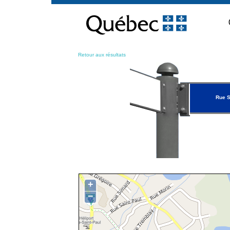
Passer
au
contenu
Retour aux résultats
Rue S
+
−