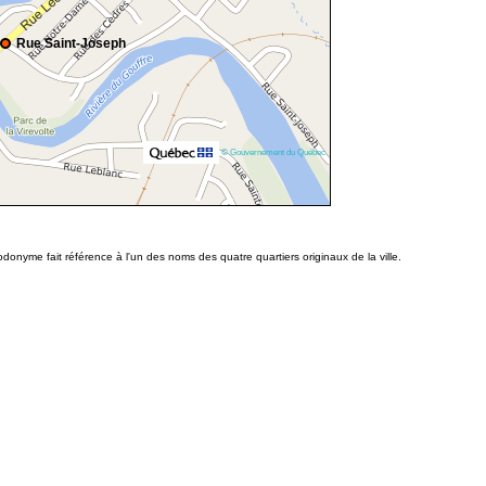
Rue Saint-Joseph
© Gouvernement du Québec
odonyme fait référence à l'un des noms des quatre quartiers originaux de la ville.