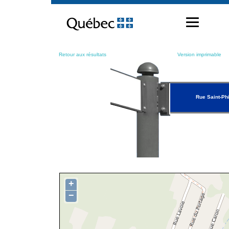
Passer
au
contenu
Retour aux résultats
Version imprimable
Rue Saint-Phi
+
−