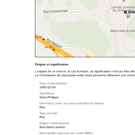
Rue
Origine et signification
L'origine de ce nom et, le cas échéant, sa signification n’ont pu être d
La Commission de toponymie invite toute personne détenant une informat
Date d'officialisation
1982-02-04
Spécifique
Saint-Philippe
Générique (avec ou sans particules de liaison)
Rue
Type d'entité
Rue
Région administrative
Bas-Saint-Laurent
Municipalité régionale de comté (MRC)