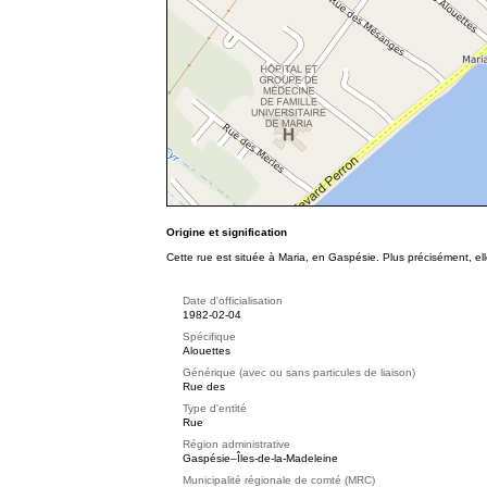
Origine et signification
Cette rue est située à Maria, en Gaspésie. Plus précisément, e
Date d'officialisation
1982-02-04
Spécifique
Alouettes
Générique (avec ou sans particules de liaison)
Rue des
Type d'entité
Rue
Région administrative
Gaspésie–Îles-de-la-Madeleine
Municipalité régionale de comté (MRC)