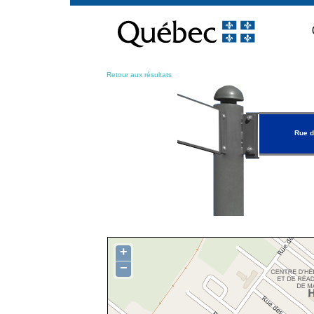
Passer
au
contenu
Retour aux résultats
Rue d
+
−