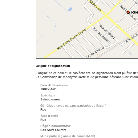
Rue
Origine et signification
L'origine de ce nom et, le cas échéant, sa signification n’ont pu être d
La Commission de toponymie invite toute personne détenant une informat
Date d'officialisation
1982-04-01
Spécifique
Saint-Laurent
Générique (avec ou sans particules de liaison)
Rue
Type d'entité
Rue
Région administrative
Bas-Saint-Laurent
Municipalité régionale de comté (MRC)