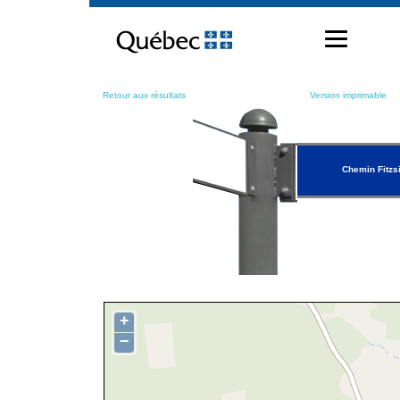
Passer
au
contenu
Retour aux résultats
Version imprimable
Chemin Fitz
+
−