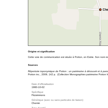
Che
Origine et signification
Cette voie de communication est située à Potton, en Estrie. Son nom rep
Sources
Répertoire toponymique de Potton : un patrimoine à découvrir et à parco
Potton inc., 2009, 142 p. (Collection Monographies patrimoine Potton h
Date d'officialisation
1980-10-02
Spécifique
Fitzsimmons
Générique (avec ou sans particules de liaison)
Chemin
Type d'entité