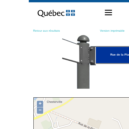
Passer
au
contenu
Retour aux résultats
Version imprimable
Rue de la Pl
+
−