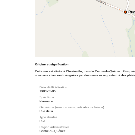
Rue
Origine et signification
Cette rue est située à Chesterville, dans le Centre-du-Québec. Plus pré
communication sont désignées par des noms se rapportant à des plaisirs
Date d'officialisation
1983-05-05
Spécifique
Plaisance
Générique (avec ou sans particules de liaison)
Rue de la
Type d'entité
Rue
Région administrative
Centre-du-Québec