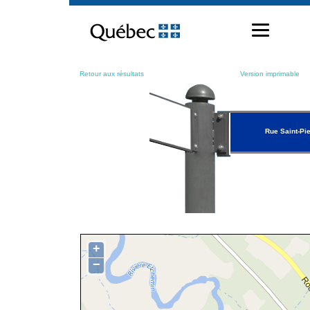
Passer
au
contenu
Retour aux résultats
Version imprimable
Rue Saint-Pie
+
−