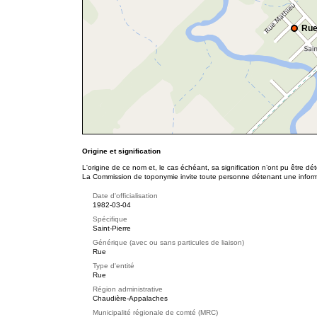
Rue
Origine et signification
L'origine de ce nom et, le cas échéant, sa signification n’ont pu être d
La Commission de toponymie invite toute personne détenant une informat
Date d'officialisation
1982-03-04
Spécifique
Saint-Pierre
Générique (avec ou sans particules de liaison)
Rue
Type d'entité
Rue
Région administrative
Chaudière-Appalaches
Municipalité régionale de comté (MRC)