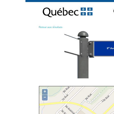
Passer
au
contenu
Retour aux résultats
e
8
Av
+
−