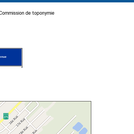
Commission de toponymie
enue