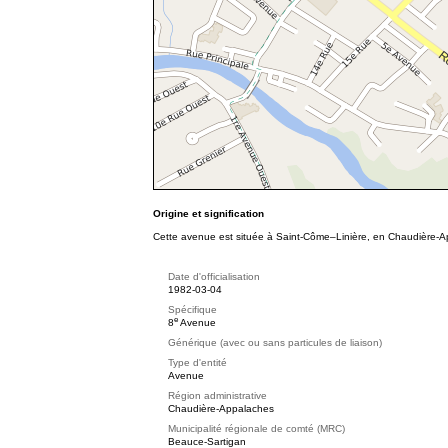
Origine et signification
Cette avenue est située à Saint-Côme–Linière, en Chaudière-Ap
Date d'officialisation
1982-03-04
Spécifique
e
8
Avenue
Générique (avec ou sans particules de liaison)
Type d'entité
Avenue
Région administrative
Chaudière-Appalaches
Municipalité régionale de comté (MRC)
Beauce-Sartigan