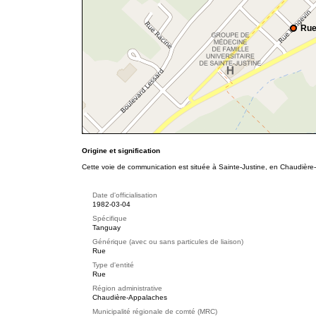
Rue
Origine et signification
Cette voie de communication est située à Sainte-Justine, en Chaudière-
Date d'officialisation
1982-03-04
Spécifique
Tanguay
Générique (avec ou sans particules de liaison)
Rue
Type d'entité
Rue
Région administrative
Chaudière-Appalaches
Municipalité régionale de comté (MRC)