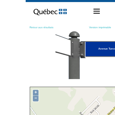
Passer
au
contenu
Retour aux résultats
Version imprimable
Avenue Turco
+
−